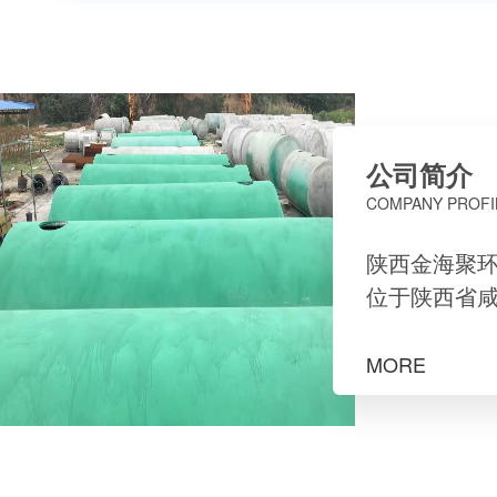
公司简介
COMPANY PROFI
陕西金海聚
位于陕西省
新庄村，是
计制造、销
MORE
一体的企业
污水处理池。
略投资几家
消防池生产