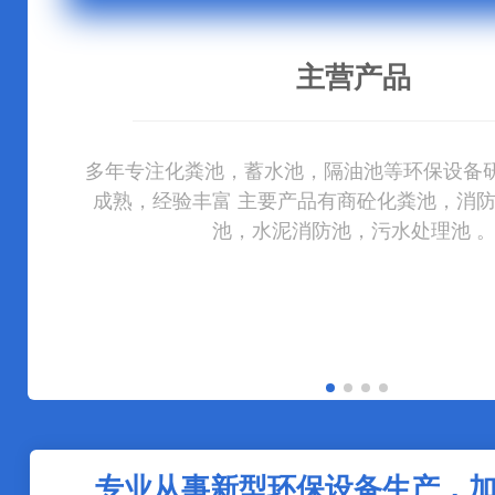
售后无忧
主营产品
质量放心
货源充足
售后无忧
主营产品
公司拥有完整的售后服务系统;专业的客服人员
公司拥有完整的售后服务系统;专业的客服人员
多年专注化粪池，蓄水池，隔油池等环保设备
公司加工原材料直接供货，并配置全套检测设
化粪池、隔油池等产品现货充足，厂家直供，
多年专注化粪池，蓄水池，隔油池等环保设备
供货 全程一对一服务，可根据客户要求量身定
务，具有售前、售中、售后的服务体系，并在
务，具有售前、售中、售后的服务体系，并在
管理，高合格率 通过质量体系，产品抗压强度
成熟，经验丰富 主要产品有商砼化粪池，消
成熟，经验丰富 主要产品有商砼化粪池，消
泰佳公司拥有完整的售后服务系统
池，水泥消防池，污水处理池 
池，水泥消防池，污水处理池 
占地面积小，使用寿命长
问题
问题
专业从事新型环保设备生产，