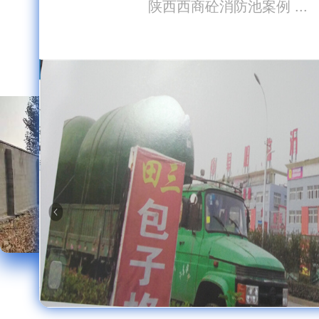
陕西西商砼消防池案例 ...
..
陕西金海聚环保设备有限公司为淮北国购
金海聚环保为利帝县人民
广场提… ...
理池，… ...